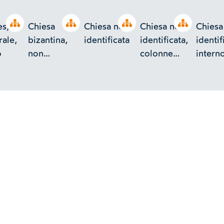
Open tree
Open tree
Open tree
Open tree
es,
Chiesa
Chiesa non
Chiesa non
Chiesa
rale,
bizantina,
identificata
identificata,
identif
o
non
colonne
intern
identificata,
binate,
interno
interno