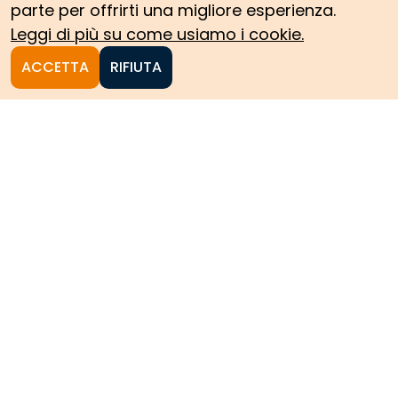
parte per offrirti una migliore esperienza.
Leggi di più su come usiamo i cookie.
ACCETTA
RIFIUTA
Homepage
Le collezioni storiche del
Politecnico di Torino