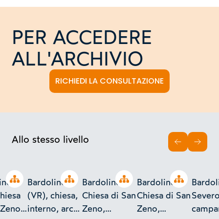
PER ACCEDERE
ALL'ARCHIVIO
RICHIEDI LA CONSULTAZIONE
Allo stesso livello
INDIETRO
AVAN
Open tree
Open tree
Open tree
Open tree
ino
Bardolino
Bardolino,
Bardolino,
Bardol
chiesa
(VR), chiesa,
Chiesa di San
Chiesa di San
Severo
 Zeno,
interno, arco,
Zeno,
Zeno,
campan