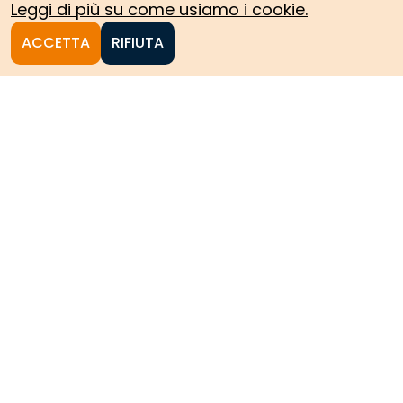
Leggi di più su come usiamo i cookie.
ACCETTA
RIFIUTA
Homepage
Le collezioni storiche del
Politecnico di Torino
HOME