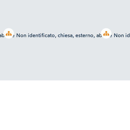
Open tree
Open tree
 abside
Non identificato, chiesa, esterno, abside
Non id