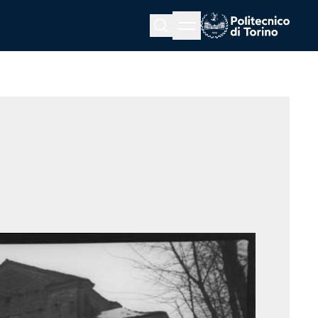
Menu button
Cerca
Homepage link