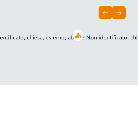
INDIETRO
AVANTI
Open tree
entificato, chiesa, esterno, abside
Non identificato, ch