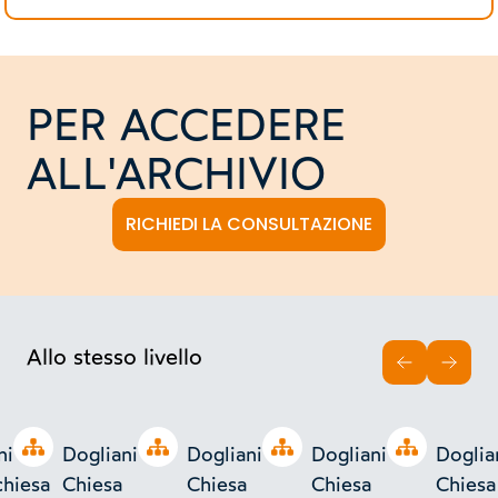
PER ACCEDERE
ALL'ARCHIVIO
RICHIEDI LA CONSULTAZIONE
Allo stesso livello
INDIETRO
AVAN
Open tree
Open tree
Open tree
Open tree
ni
Dogliani -
Dogliani -
Dogliani -
Doglian
chiesa
Chiesa
Chiesa
Chiesa
Chiesa