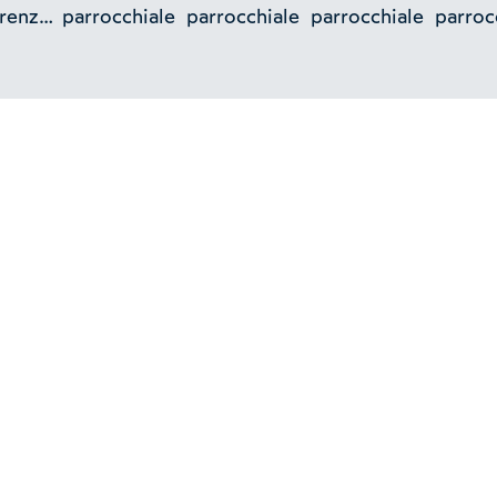
renzo,
parrocchiale
parrocchiale
parrocchiale
parroc
o,
,
,
ilievo