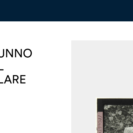
TUNNO
L
LARE