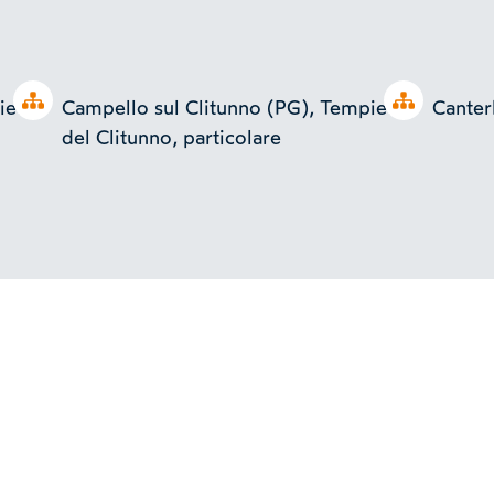
Open tree
Open tree
ietto
Campello sul Clitunno (PG), Tempietto
Canter
del Clitunno, particolare