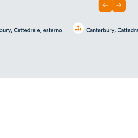
INDIETRO
AVANTI
Open tree
bury, Cattedrale, esterno
Canterbury, Cattedra