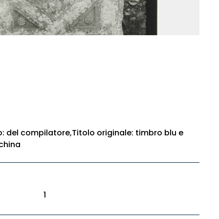
o: del compilatore,Titolo originale: timbro blu e
china
1