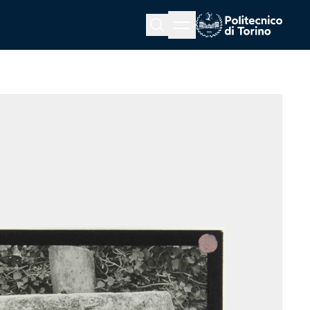
Menu button
Cerca
Homepage link