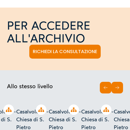
PER ACCEDERE
ALL'ARCHIVIO
RICHIEDI LA CONSULTAZIONE
Allo stesso livello
INDIETRO
AVAN
Open tree
Open tree
Open tree
Open tree
olone -
Casalvolone -
Casalvolone -
Casalvolone -
Casalv
di S.
Chiesa di S.
Chiesa di S.
Chiesa di S.
Chiesa 
Pietro
Pietro
Pietro
Pietro