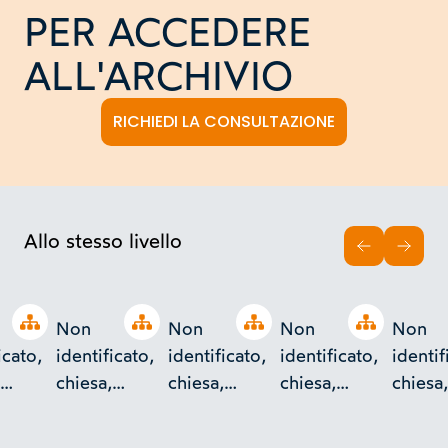
PER ACCEDERE
ALL'ARCHIVIO
RICHIEDI LA CONSULTAZIONE
Allo stesso livello
INDIETRO
AVAN
Open tree
Open tree
Open tree
Open tree
Non
Non
Non
Non
icato,
identificato,
identificato,
identificato,
identif
chiesa,
chiesa,
chiesa,
chiesa,
o
esterno
esterno
esterno
estern