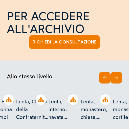
PER ACCEDERE
ALL'ARCHIVIO
RICHIEDI LA CONSULTAZIONE
Allo stesso livello
INDIETRO
AVAN
Open tree
Open tree
Open tree
Open tree
- Pieve
Lenta, Chiesa
Lenta,
Lenta,
Lenta,
donna
della
interno,
monastero,
monast
mpi
Confraternita
navata
chiesa,
cortile
di Santa
laterale
interno