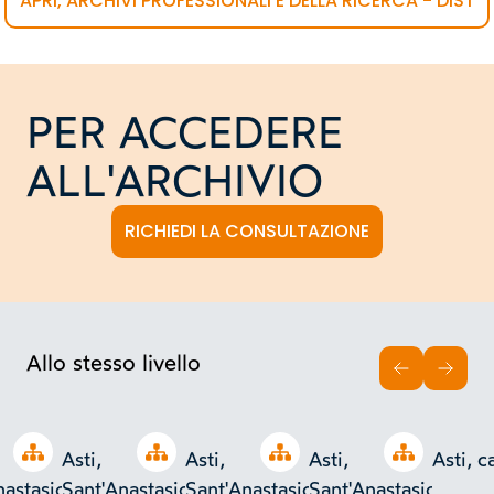
APRI, ARCHIVI PROFESSIONALI E DELLA RICERCA - DIST
PER ACCEDERE
ALL'ARCHIVIO
RICHIEDI LA CONSULTAZIONE
Allo stesso livello
INDIETRO
AVAN
Open tree
Open tree
Open tree
Open tree
Asti,
Asti,
Asti,
Asti, c
nastasio,
Sant'Anastasio,
Sant'Anastasio,
Sant'Anastasio,