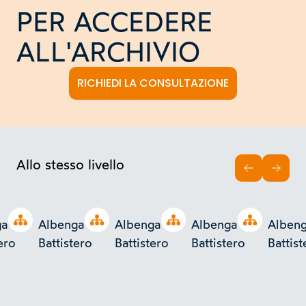
PER ACCEDERE
ALL'ARCHIVIO
RICHIEDI LA CONSULTAZIONE
Allo stesso livello
INDIETRO
AVAN
Open tree
Open tree
Open tree
Open tree
a -
Albenga -
Albenga -
Albenga -
Albeng
ero
Battistero
Battistero
Battistero
Battist