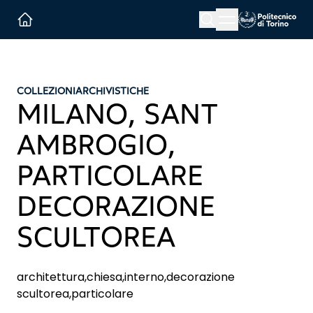
Menu button
Cerca
Homepage link
COLLEZIONI
ARCHIVISTICHE
MILANO, SANT
AMBROGIO,
PARTICOLARE
DECORAZIONE
SCULTOREA
architettura,chiesa,interno,decorazione
scultorea,particolare