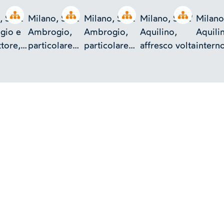
Open tree
Open tree
Open tree
Open tree
, Sant
Milano, Sant
Milano, Sant
Milano, Sant'
Milano
gio e
Ambrogio,
Ambrogio,
Aquilino,
Aquili
ttore,
particolare
particolare
affresco volta
interno
colonna e
decorazione
affres
o
disegno
scultorea