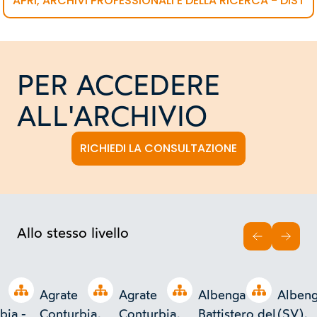
APRI, ARCHIVI PROFESSIONALI E DELLA RICERCA - DIST
PER ACCEDERE
ALL'ARCHIVIO
RICHIEDI LA CONSULTAZIONE
Allo stesso livello
INDIETRO
AVAN
Open tree
Open tree
Open tree
Open tree
Agrate
Agrate
Albenga -
Alben
bia -
Conturbia,
Conturbia,
Battistero del
(SV),