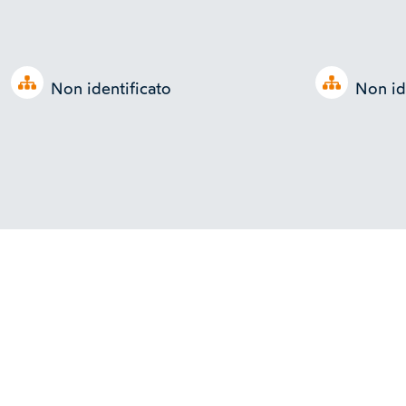
Open tree
Open tree
Non identificato
Non id