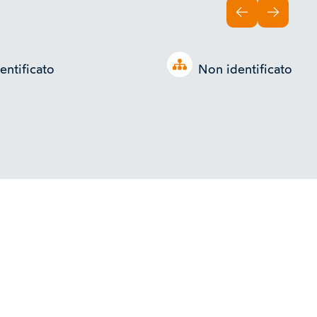
INDIETRO
AVANTI
Open tree
entificato
Non identificato