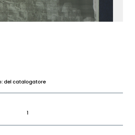
to: del catalogatore
1