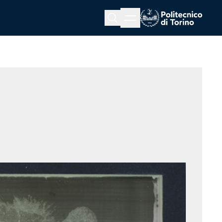
Menu button
Cerca
Homepage link