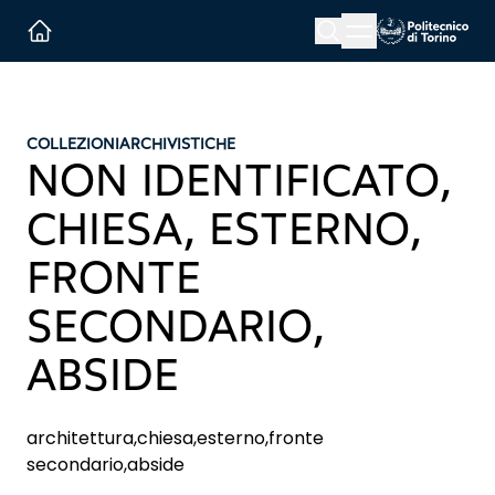
Menu button
Cerca
Homepage link
COLLEZIONI
ARCHIVISTICHE
NON IDENTIFICATO,
CHIESA, ESTERNO,
FRONTE
SECONDARIO,
ABSIDE
architettura,chiesa,esterno,fronte
secondario,abside