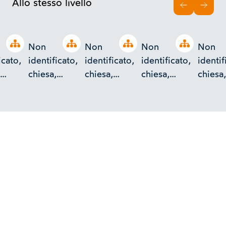
Allo stesso livello
INDIETRO
AVAN
Open tree
Open tree
Open tree
Open tree
Non
Non
Non
Non
icato,
identificato,
identificato,
identificato,
identif
chiesa,
chiesa,
chiesa,
chiesa,
o,
esterno,
esterno,
esterno,
estern
a,
finestra,
fronte
fronte
fronte
to
archetto
secondario,
secondario,
second
e
pensile
abside
campanile
campan