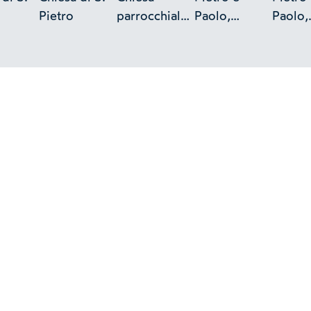
Pietro
parrocchiale
Paolo,
Paolo,
dei SS.
esterno
estern
Pietro e
Paolo,
esterno