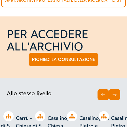
APRI, ARCHIVI PROFESSIONALI E DELLA RICERCA - DIST
PER ACCEDERE
ALL'ARCHIVIO
RICHIEDI LA CONSULTAZIONE
Allo stesso livello
INDIETRO
AVAN
Open tree
Open tree
Open tree
Open tree
-
Carrù -
Casalino,
Casalino, SS.
Casali
di S.
Chiesa di S.
Chiesa
Pietro e
Pietro