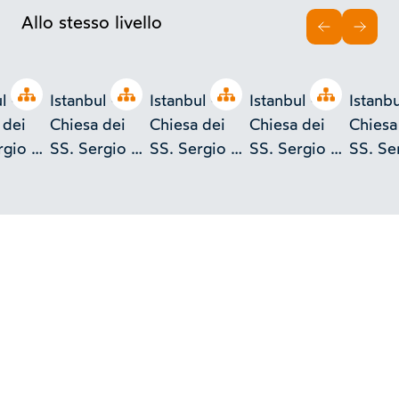
Allo stesso livello
INDIETRO
AVAN
Open tree
Open tree
Open tree
Open tree
 -
Istanbul -
Istanbul -
Istanbul -
Istanbul
 dei
Chiesa dei
Chiesa dei
Chiesa dei
Chiesa
rgio e
SS. Sergio e
SS. Sergio e
SS. Sergio e
SS. Se
Bacco
Bacco
Bacco
Bacco