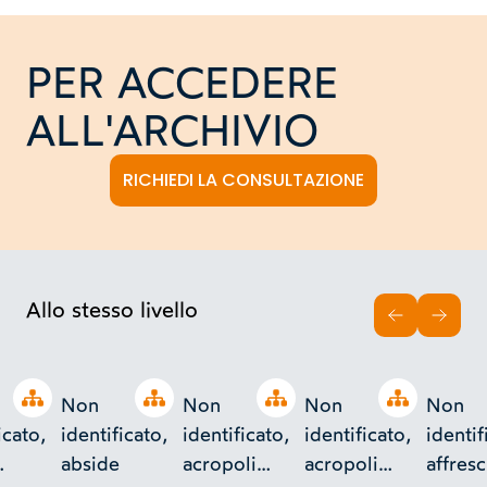
PER ACCEDERE
ALL'ARCHIVIO
RICHIEDI LA CONSULTAZIONE
Allo stesso livello
INDIETRO
AVAN
Open tree
Open tree
Open tree
Open tree
Non
Non
Non
Non
icato,
identificato,
identificato,
identificato,
identif
abside
acropoli
acropoli
affresc