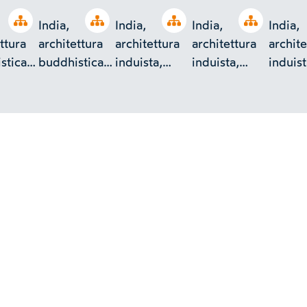
Open tree
Open tree
Open tree
Open tree
India,
India,
India,
India,
ttura
architettura
architettura
architettura
archite
stica,
buddhistica,
induista,
induista,
induist
,
tempio,
portale e
tempio,
tempio
o
vihara
colonna,
esterno
estern
decorazione