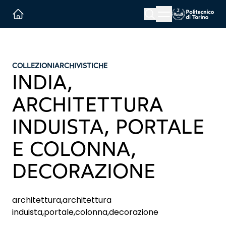
Menu button
Cerca
Homepage link
COLLEZIONI
ARCHIVISTICHE
INDIA,
ARCHITETTURA
INDUISTA, PORTALE
E COLONNA,
DECORAZIONE
architettura,architettura
induista,portale,colonna,decorazione