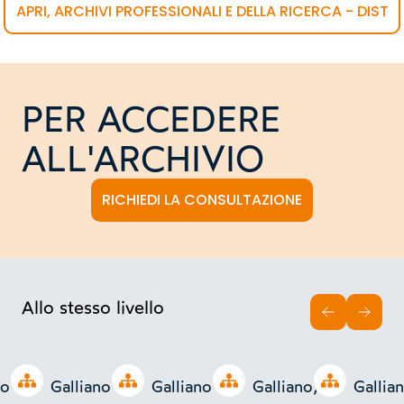
APRI, ARCHIVI PROFESSIONALI E DELLA RICERCA - DIST
PER ACCEDERE
ALL'ARCHIVIO
RICHIEDI LA CONSULTAZIONE
Allo stesso livello
INDIETRO
AVAN
Open tree
Open tree
Open tree
Open tree
no
Galliano
Galliano
Galliano,
Gallian