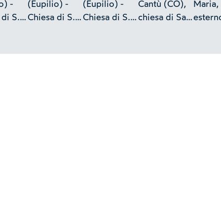
o) -
(Eupilio) -
(Eupilio) -
Cantù (CO),
Maria,
di S.
Chiesa di S.
Chiesa di S.
chiesa di San
estern
nzo
Vincenzo
Vincenzo
Vincenzo,
cripta,
capitello