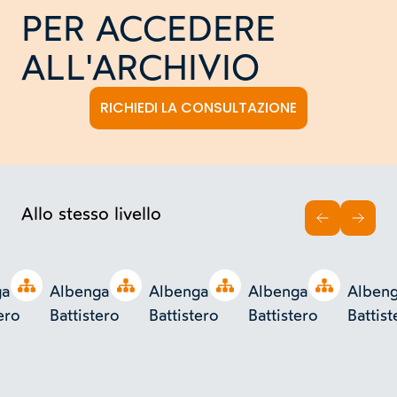
PER ACCEDERE
ALL'ARCHIVIO
RICHIEDI LA CONSULTAZIONE
Allo stesso livello
INDIETRO
AVAN
Open tree
Open tree
Open tree
Open tree
a -
Albenga -
Albenga -
Albenga -
Albeng
ero
Battistero
Battistero
Battistero
Battist