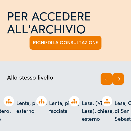
PER ACCEDERE
ALL'ARCHIVIO
RICHIEDI LA CONSULTAZIONE
Allo stesso livello
INDIETRO
AVAN
Open tree
Open tree
Open tree
Open tree
Lenta, pieve,
Lenta, pieve,
Lesa, (Villa
Lesa, 
ero,
esterno
facciata
Lesa), chiesa,
di San
e
esterno
Sebast