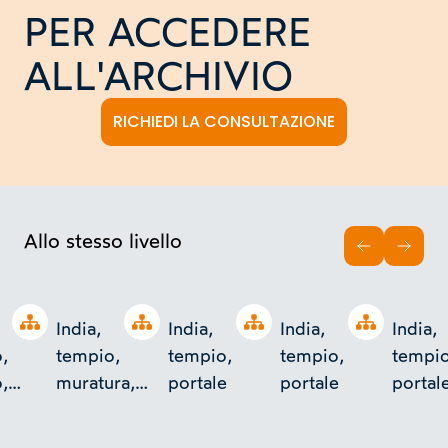
PER ACCEDERE
ALL'ARCHIVIO
RICHIEDI LA CONSULTAZIONE
Allo stesso livello
INDIETRO
AVAN
Open tree
Open tree
Open tree
Open tree
India,
India,
India,
India,
,
tempio,
tempio,
tempio,
tempio
,
muratura,
portale
portale
portal
ne
decorazione