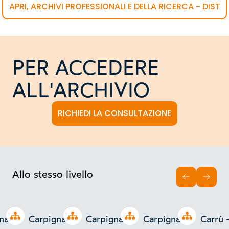
APRI, ARCHIVI PROFESSIONALI E DELLA RICERCA - DIST
PER ACCEDERE
ALL'ARCHIVIO
RICHIEDI LA CONSULTAZIONE
Allo stesso livello
INDIETRO
AVAN
Open tree
Open tree
Open tree
Open tree
gnano
Carpignano
Carpignano
Carpignano
Carrù 