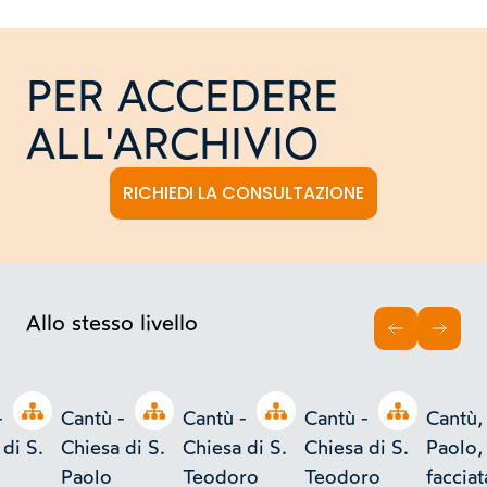
PER ACCEDERE
ALL'ARCHIVIO
RICHIEDI LA CONSULTAZIONE
Allo stesso livello
INDIETRO
AVAN
Open tree
Open tree
Open tree
Open tree
-
Cantù -
Cantù -
Cantù -
Cantù,
di S.
Chiesa di S.
Chiesa di S.
Chiesa di S.
Paolo,
Paolo
Teodoro
Teodoro
facciat