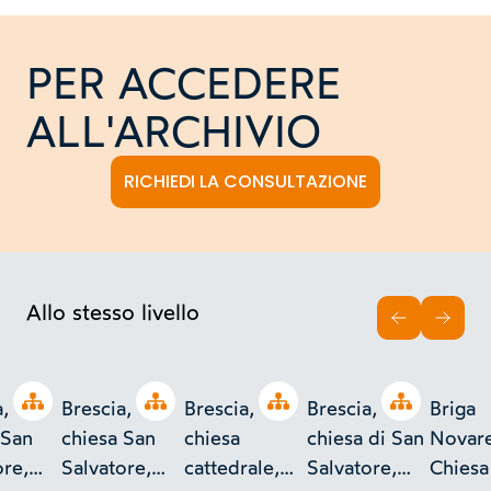
PER ACCEDERE
ALL'ARCHIVIO
RICHIEDI LA CONSULTAZIONE
Allo stesso livello
INDIETRO
AVAN
Open tree
Open tree
Open tree
Open tree
,
Brescia,
Brescia,
Brescia,
Briga
 San
chiesa San
chiesa
chiesa di San
Novare
ore,
Salvatore,
cattedrale,
Salvatore,
Chiesa 