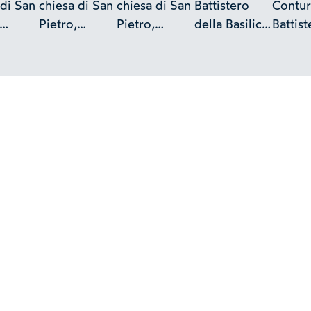
 di San
chiesa di San
chiesa di San
Battistero
Contur
Pietro,
Pietro,
della Basilica
Battist
o
esterno
esterno
di San Pietro,
esterno