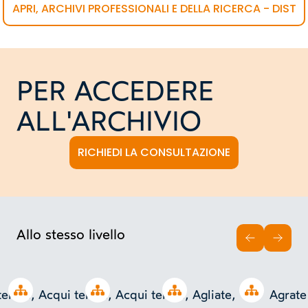
APRI, ARCHIVI PROFESSIONALI E DELLA RICERCA - DIST
PER ACCEDERE
ALL'ARCHIVIO
RICHIEDI LA CONSULTAZIONE
Allo stesso livello
INDIETRO
AVAN
Open tree
Open tree
Open tree
Open tree
terme,
Acqui terme,
Acqui terme,
Agliate,
Agrate