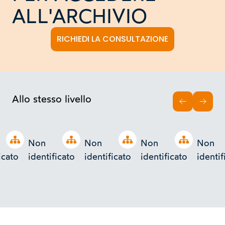
ALL'ARCHIVIO
RICHIEDI LA CONSULTAZIONE
Allo stesso livello
INDIETRO
AVAN
Open tree
Open tree
Open tree
Open tree
Non
Non
Non
Non
icato
identificato
identificato
identificato
identif