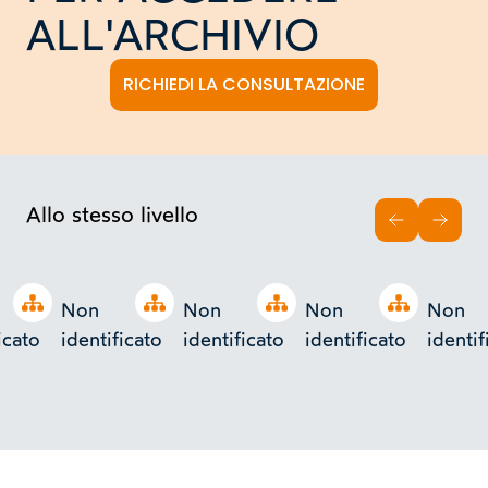
ALL'ARCHIVIO
RICHIEDI LA CONSULTAZIONE
Allo stesso livello
INDIETRO
AVAN
Open tree
Open tree
Open tree
Open tree
Non
Non
Non
Non
icato
identificato
identificato
identificato
identif