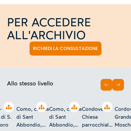
PER ACCEDERE
ALL'ARCHIVIO
RICHIEDI LA CONSULTAZIONE
Allo stesso livello
INDIETRO
AVAN
Open tree
Open tree
Open tree
Open tree
-
Como, chiesa
Como, chiesa
Condove,
Cordo
di S.
di Sant
di Sant
Chiesa
Grand
foro
Abbondio,
Abbondio,
parrocchiale
Mosch