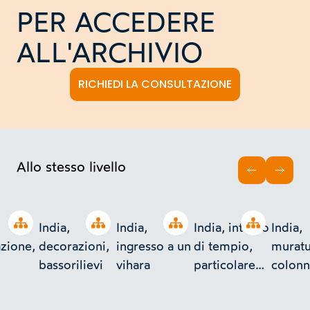
PER ACCEDERE
ALL'ARCHIVIO
RICHIEDI LA CONSULTAZIONE
Allo stesso livello
INDIETRO
AVAN
Open tree
Open tree
Open tree
Open tree
India,
India,
India, interno
India,
zione,
decorazioni,
ingresso a un
di tempio,
muratu
bassorilievi
vihara
particolare
colonn
delle colonne