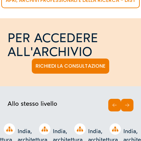
APRI, ARCHIVI PROFESSIONALI E DELLA RICERCA - DIST
PER ACCEDERE
ALL'ARCHIVIO
RICHIEDI LA CONSULTAZIONE
Allo stesso livello
INDIETRO
AVAN
Open tree
Open tree
Open tree
Open tree
India,
India,
India,
India,
ttura
architettura
architettura
architettura
archite