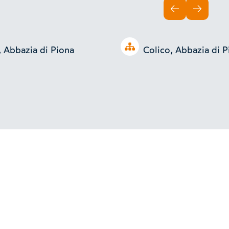
INDIETRO
AVANTI
Open tree
, Abbazia di Piona
Colico, Abbazia di P