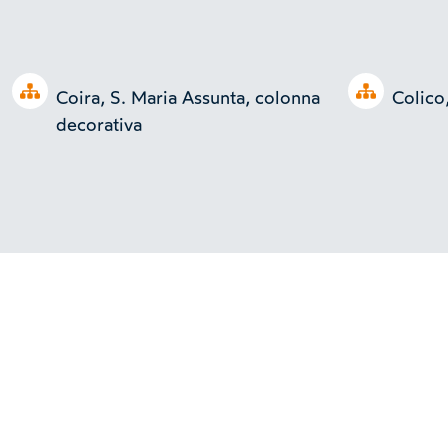
Open tree
Open tree
Coira, S. Maria Assunta, colonna
Colico
decorativa