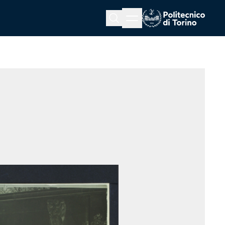
Menu button
Cerca
Homepage link