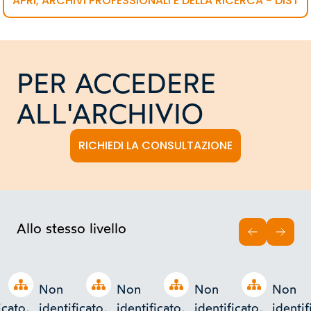
APRI, ARCHIVI PROFESSIONALI E DELLA RICERCA - DIST
PER ACCEDERE
ALL'ARCHIVIO
RICHIEDI LA CONSULTAZIONE
Allo stesso livello
INDIETRO
AVAN
Open tree
Open tree
Open tree
Open tree
Non
Non
Non
Non
icato,
identificato,
identificato,
identificato,
identif