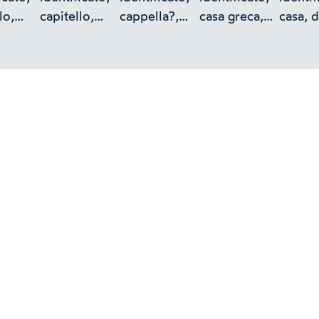
lo,
capitello,
cappella?,
casa greca,
casa, 
rovina,
decorazione
disegno
lio
dettaglio
musiva