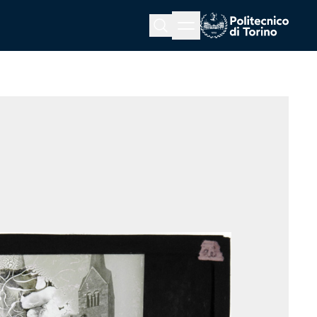
Menu button
Cerca
Homepage link