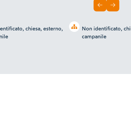
INDIETRO
AVANTI
Open tree
ntificato, chiesa, esterno,
Non identificato, chi
ile
campanile