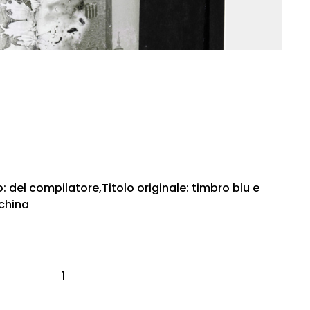
o: del compilatore,Titolo originale: timbro blu e
china
1