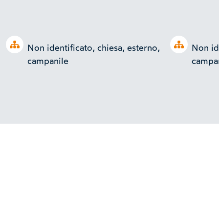
Open tree
Open tree
Non identificato, chiesa, esterno,
Non ide
campanile
campan