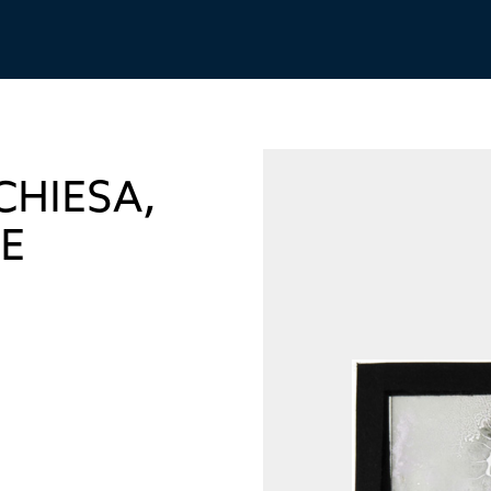
CHIESA,
E