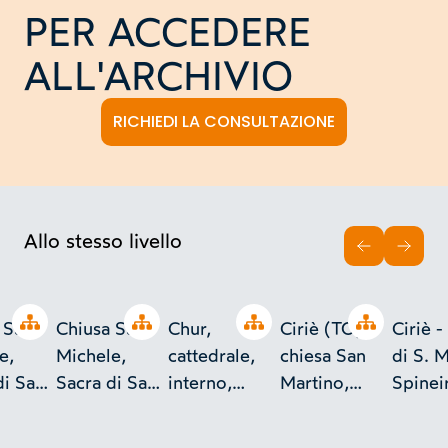
PER ACCEDERE
ALL'ARCHIVIO
RICHIEDI LA CONSULTAZIONE
Allo stesso livello
INDIETRO
AVAN
Open tree
Open tree
Open tree
Open tree
 San
Chiusa San
Chur,
Ciriè (TO),
Ciriè -
e,
Michele,
cattedrale,
chiesa San
di S. M
di San
Sacra di San
interno,
Martino,
Spinei
e,
Michele,
colonna
esterno,
ro dei
sepolcro dei
abside,