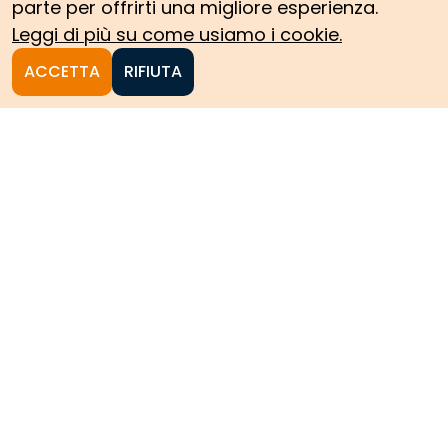
parte per offrirti una migliore esperienza.
Leggi di più su come usiamo i cookie.
ACCETTA
RIFIUTA
Homepage
Le collezioni storiche del
Politecnico di Torino