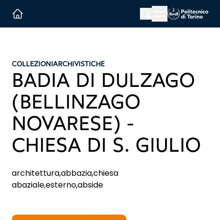
Menu button
Cerca
Homepage link
COLLEZIONI
ARCHIVISTICHE
BADIA DI DULZAGO
(BELLINZAGO
NOVARESE) -
CHIESA DI S. GIULIO
architettura,abbazia,chiesa
abaziale,esterno,abside