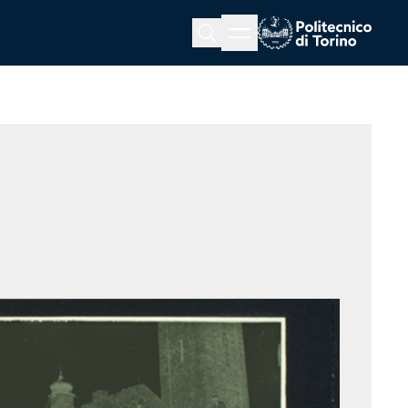
Menu button
Cerca
Homepage link