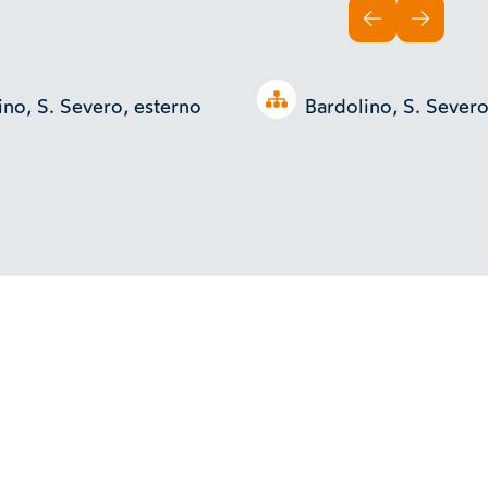
INDIETRO
AVANTI
Open tree
ino, S. Severo, esterno
Bardolino, S. Severo