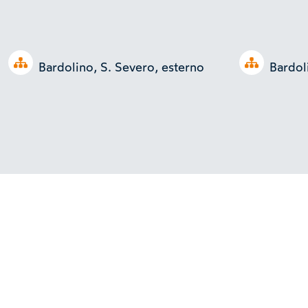
Open tree
Open tree
Bardolino, S. Severo, esterno
Bardol