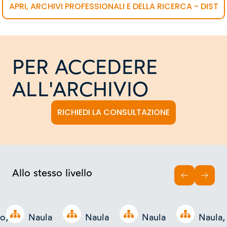
APRI, ARCHIVI PROFESSIONALI E DELLA RICERCA - DIST
PER ACCEDERE
ALL'ARCHIVIO
RICHIEDI LA CONSULTAZIONE
Allo stesso livello
INDIETRO
AVAN
Open tree
Open tree
Open tree
Open tree
o,
Naula
Naula
Naula
Naula,