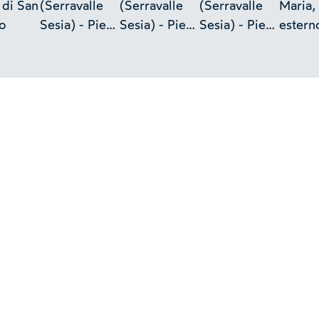
 di San
(Serravalle
(Serravalle
(Serravalle
Maria,
o
Sesia) - Pieve
Sesia) - Pieve
Sesia) - Pieve
estern
di S. Maria
di S. Maria
di S. Maria
abside