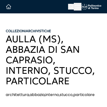
Menu button
Cerca
Homepage link
COLLEZIONI
ARCHIVISTICHE
AULLA (MS),
ABBAZIA DI SAN
CAPRASIO,
INTERNO, STUCCO,
PARTICOLARE
architettura,abbazia,interno,stucco,particolare