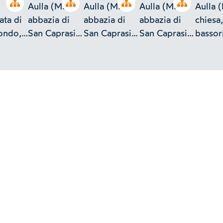
Open tree
Open tree
Open tree
Open tree
Aulla (MS),
Aulla (MS),
Aulla (MS),
Aulla 
ata di
abbazia di
abbazia di
abbazia di
chiesa,
ondo,
San Caprasio,
San Caprasio,
San Caprasio,
bassori
interno,
interno,
interno,
partic
stucco,
stucco,
stucco,
particolare
particolare
particolare