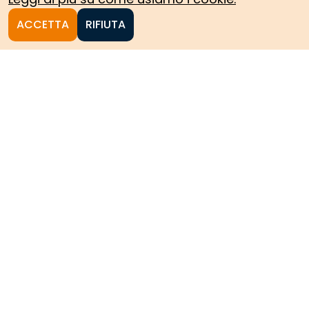
ACCETTA
RIFIUTA
Homepage
Le collezioni storiche del
Politecnico di Torino
HOME