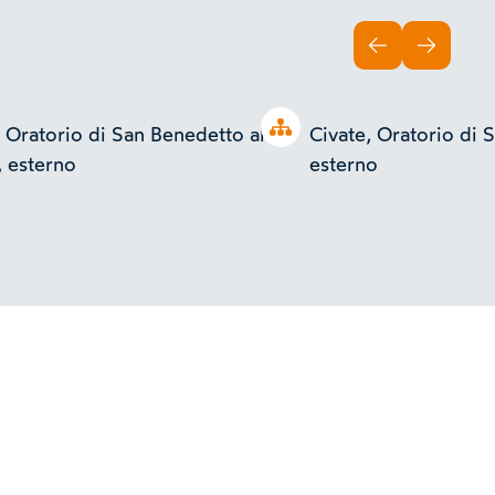
INDIETRO
AVANTI
Open tree
, Oratorio di San Benedetto al
Civate, Oratorio di 
 esterno
esterno