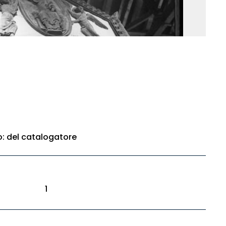
to: del catalogatore
1