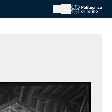
Menu button
Cerca
Homepage link