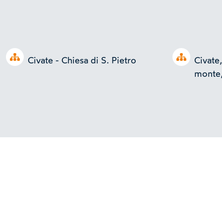
Open tree
Open tree
Civate - Chiesa di S. Pietro
Civate
monte,