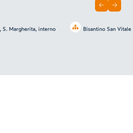
INDIETRO
AVANTI
Open tree
, S. Margherita, interno
Bisantino San Vitale