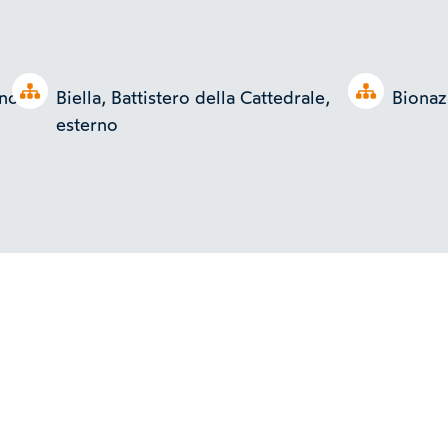
Open tree
Open tree
ano
Biella, Battistero della Cattedrale,
Bionaz
esterno