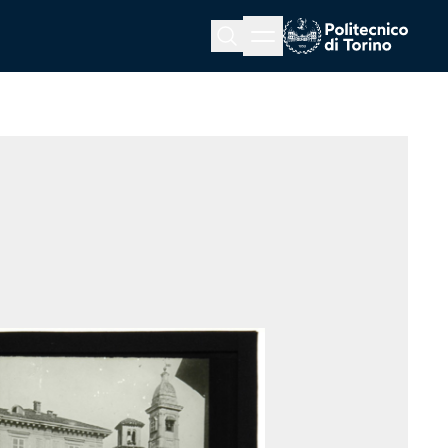
Menu button
Cerca
Homepage link