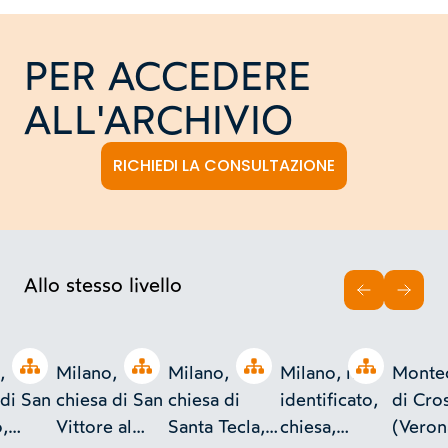
PER ACCEDERE
ALL'ARCHIVIO
RICHIEDI LA CONSULTAZIONE
Allo stesso livello
INDIETRO
AVAN
Open tree
Open tree
Open tree
Open tree
,
Milano,
Milano,
Milano, non
Monte
 di San
chiesa di San
chiesa di
identificato,
di Cro
,
Vittore al
Santa Tecla,
chiesa,
(Veron