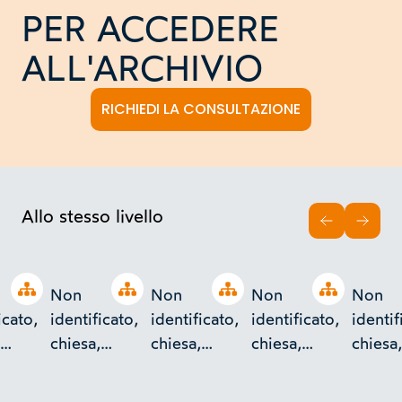
PER ACCEDERE
ALL'ARCHIVIO
RICHIEDI LA CONSULTAZIONE
Allo stesso livello
INDIETRO
AVAN
Open tree
Open tree
Open tree
Open tree
Non
Non
Non
Non
icato,
identificato,
identificato,
identificato,
identif
chiesa,
chiesa,
chiesa,
chiesa,
o
esterno
esterno
esterno e
estern
campanile
partic