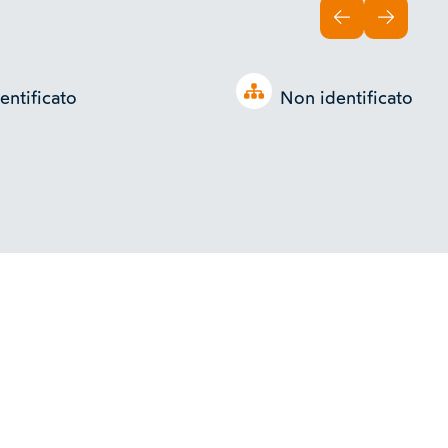
INDIETRO
AVANTI
Open tree
entificato
Non identificato