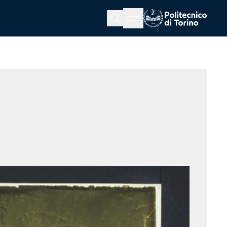
Menu button
Cerca
Homepage link