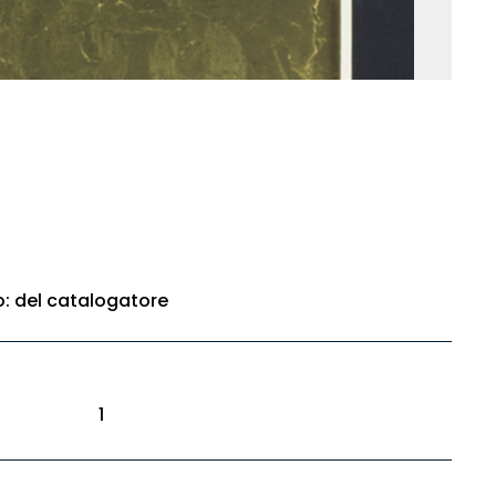
to: del catalogatore
1