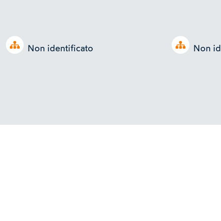
Open tree
Open tree
Non identificato
Non id