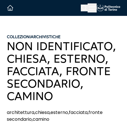
Menu button
Cerca
Homepage link
COLLEZIONI
ARCHIVISTICHE
NON IDENTIFICATO,
CHIESA, ESTERNO,
FACCIATA, FRONTE
SECONDARIO,
CAMINO
architettura,chiesa,esterno,facciata,fronte
secondario,camino