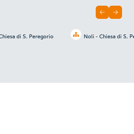
INDIETRO
AVANTI
Open tree
 Chiesa di S. Peregorio
Noli - Chiesa di S. 