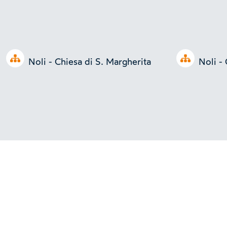
Open tree
Open tree
Noli - Chiesa di S. Margherita
Noli -