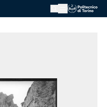
Menu button
Cerca
Homepage link