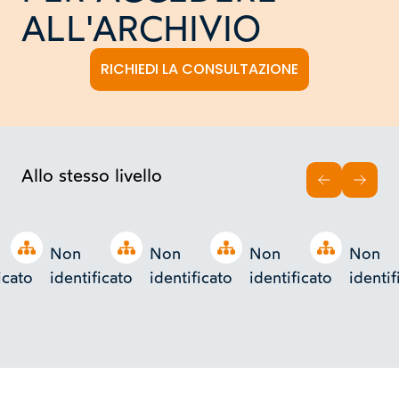
ALL'ARCHIVIO
RICHIEDI LA CONSULTAZIONE
Allo stesso livello
INDIETRO
AVAN
Open tree
Open tree
Open tree
Open tree
Non
Non
Non
Non
icato
identificato
identificato
identificato
identif