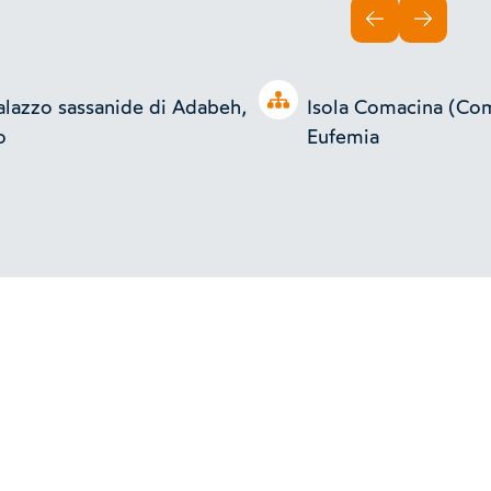
INDIETRO
AVANTI
Open tree
palazzo sassanide di Adabeh,
Isola Comacina (Com
o
Eufemia