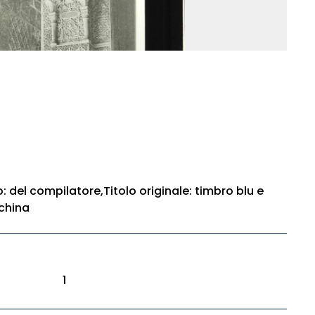
o: del compilatore,Titolo originale: timbro blu e
china
1