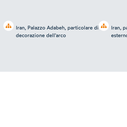
Open tree
Open tree
Iran, Palazzo Adabeh, particolare di
Iran, 
decorazione dell'arco
estern