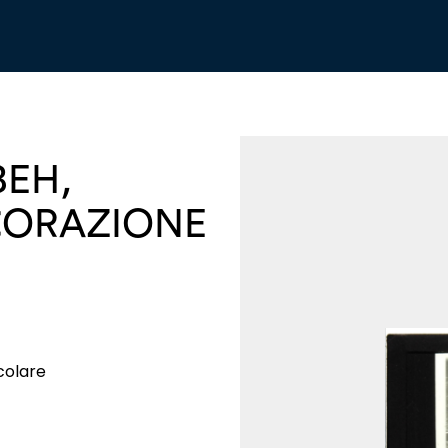
BEH,
CORAZIONE
colare