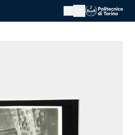
Menu button
Cerca
Homepage link