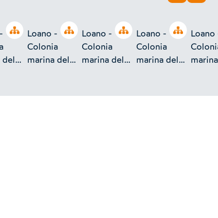
INDIETRO
AVAN
Open tree
Open tree
Open tree
Open tree
-
Loano -
Loano -
Loano -
Loano 
a
Colonia
Colonia
Colonia
Coloni
 del
marina del
marina del
marina del
marina
ato
Patronato
Patronato
Patronato
Patron
tico di
Scolastico di
Scolastico di
Scolastico di
Scolas
Torino
Torino
Torino
Torino